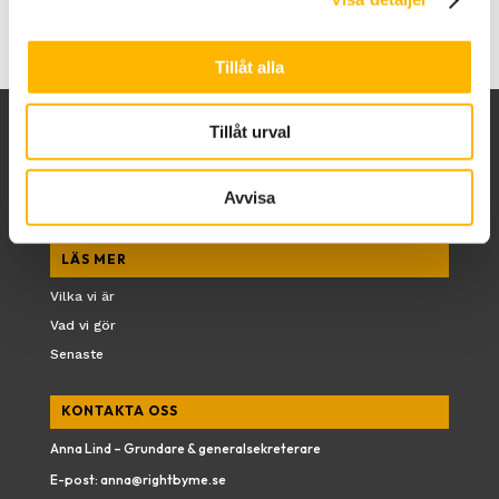
samhället behöver lyssna på
Gatlyktorna i orten
Tillåt alla
Tillåt urval
Avvisa
LÄS MER
Vilka vi är
Vad vi gör
Senaste
KONTAKTA OSS
Anna Lind – Grundare & generalsekreterare
E-post:
anna@rightbyme.se