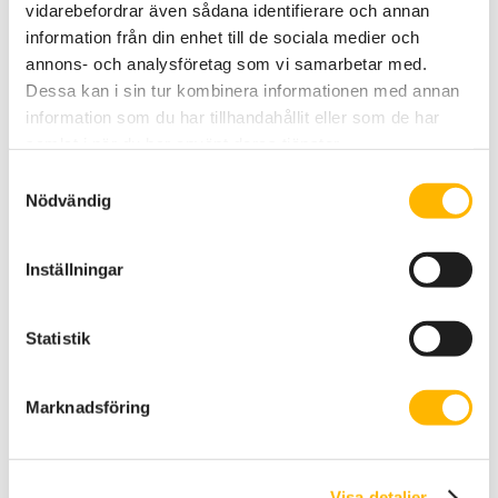
vidarebefordrar även sådana identifierare och annan
som en bro mellan ungdomarna och
information från din enhet till de sociala medier och
arbetsgivare i samhället.
annons- och analysföretag som vi samarbetar med.
Blir du nyfiken?
Läs uppsatsen här.
Dessa kan i sin tur kombinera informationen med annan
information som du har tillhandahållit eller som de har
samlat i när du har använt deras tjänster.
Samtyckesval
Sök
Nödvändig
Nyhetsarkiv
Inställningar
Vi på Right By Me söker: “Ekonomiansvarig”
m.m.
Statistik
Almedalen 2026 – här träffar du oss!
Marknadsföring
Handboken för moderatorer – ett samarbete
mellan Right By Me och Skandia Idéer för livet
Tio unga röster som Almedalsveckan – och hela
Visa detaljer