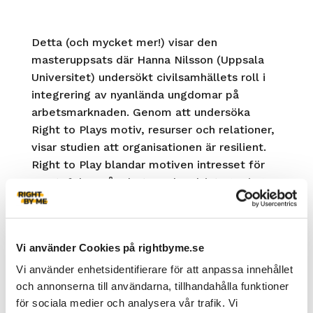
Detta (och mycket mer!) visar den
masteruppsats där Hanna Nilsson (Uppsala
Universitet) undersökt civilsamhällets roll i
integrering av nyanlända ungdomar på
arbetsmarknaden. Genom att undersöka
Right to Plays motiv, resurser och relationer,
visar studien att organisationen är resilient.
Right to Play blandar motiven intresset för
sport, fokus på arbetsmarknadsintegrering
och tron på ungdomarnas egen kompetens
och drivkraft. Ungdomar ges möjligheten att
påverka sin individuella situation och
Vi använder Cookies på rightbyme.se
beslutsprocesser inom organisationen vilket
gör ungdomarna till Right to Plays viktigaste
Vi använder enhetsidentifierare för att anpassa innehållet
och annonserna till användarna, tillhandahålla funktioner
resurs. Samtidigt arbetar Right To Play aktivt
för sociala medier och analysera vår trafik. Vi
med att skapa relationer genom att fungera