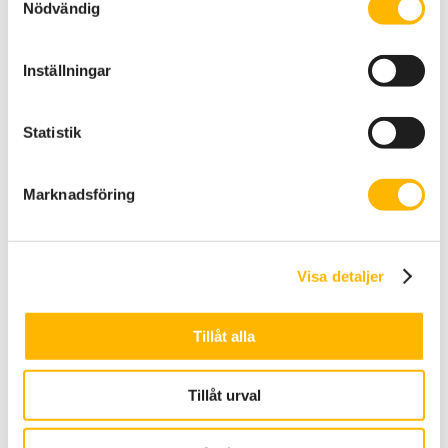
offentlig och privat sektor kan samverka för
Nödvändig
att möta, förebygga och förhindra dem.
Här kan du läsa den korta versionen med
Inställningar
konkreta slutsatser:
Ge oss chansen
Statistik
Vill du ta del av hela förstudien eller prata
mer om hur samverkan kan se ut?
Ta kontakt med oss på
anna@rightbyme.se
Marknadsföring
Visa detaljer
Sök
Tillåt alla
Nyhetsarkiv
Vi på Right By Me söker: “Ekonomiansvarig”
Tillåt urval
m.m.
Almedalen 2026 – här träffar du oss!