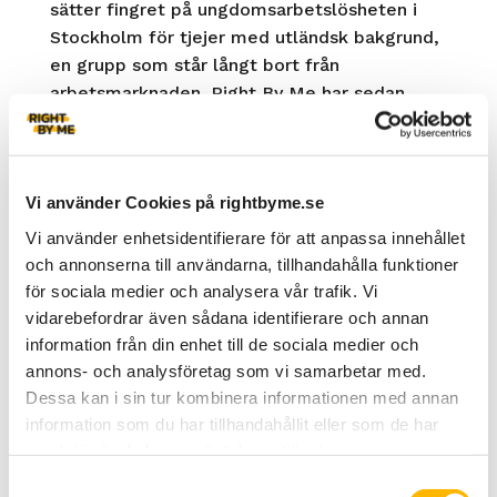
sätter fingret på ungdomsarbetslösheten i
Stockholm för tjejer med utländsk bakgrund,
en grupp som står långt bort från
arbetsmarknaden. Right By Me har sedan
2017 arbetat tillsammans med och för
ungdomar i utsatthet, med att motverka
diskriminering och skapa långsiktig
Vi använder Cookies på rightbyme.se
inkludering i samhället. Detta gör vi genom
en av de viktigaste nycklarna till effektiv
Vi använder enhetsidentifierare för att anpassa innehållet
integration – att komma ut i jobb.
och annonserna till användarna, tillhandahålla funktioner
för sociala medier och analysera vår trafik. Vi
Genom vårt jobbprojekt, som vi drivit sedan
vidarebefordrar även sådana identifierare och annan
2017, har vi sett att tjejer ofta står inför
information från din enhet till de sociala medier och
ytterligare komplexa utmaningar kopplat till
annons- och analysföretag som vi samarbetar med.
sin etablering på arbetsmarknaden. Därför
Dessa kan i sin tur kombinera informationen med annan
syftar vår förstudie till att öka kunskapen
information som du har tillhandahållit eller som de har
kring varför tjejer med utländsk bakgrund
samlat i när du har använt deras tjänster.
står inför dessa utmaningar samt hur civil,
Samtyckesval