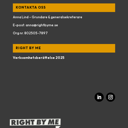
KONTAKTA OSS
Anna Lind – Grundare & generalsekreterare
E-post:
anna@rightbyme.se
Org nr.
802505-7897
RIGHT BY ME
Verksamhetsberättelse 2025