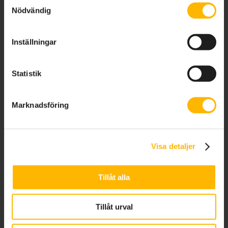
Nödvändig
KONTAKTA OSS
Inställningar
Anna Lind – Grundare & generalsekreterare
E-post:
anna@rightbyme.se
Org nr.
802505-7897
Statistik
RIGHT BY ME
Marknadsföring
Verksamhetsberättelse 2025
Visa detaljer
Tillåt alla
Tillåt urval