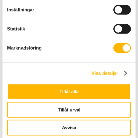
Intressentdialoger
fokus på
Inställningar
och utvärdering av
problemlösning
och
material och
omvänt
processer
Statistik
mentorskap
Marknadsföring
Visa detaljer
Tillåt alla
Tillåt urval
Avvisa