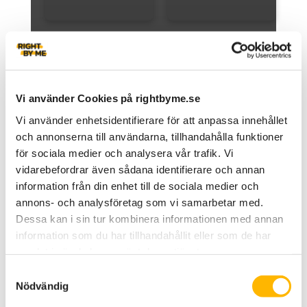
Details 3
Item 3
Details 4
Item 4
Vi använder Cookies på rightbyme.se
Vi använder enhetsidentifierare för att anpassa innehållet
och annonserna till användarna, tillhandahålla funktioner
för sociala medier och analysera vår trafik. Vi
vidarebefordrar även sådana identifierare och annan
information från din enhet till de sociala medier och
annons- och analysföretag som vi samarbetar med.
Dessa kan i sin tur kombinera informationen med annan
information som du har tillhandahållit eller som de har
samlat i när du har använt deras tjänster.
Samtyckesval
Nödvändig
Fördjupat