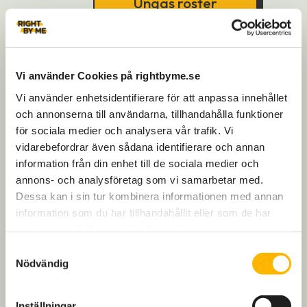
Ungas röster
och egna erfarenheter
bidrar unga med nya
perspektiv som stärker ert
arbete och skapar relevans
för framtiden.
Vi använder Cookies på rightbyme.se
Vi använder enhetsidentifierare för att anpassa innehållet
och annonserna till användarna, tillhandahålla funktioner
för sociala medier och analysera vår trafik. Vi
Vi skräddarsyr ett
partnerskap som skapar
vidarebefordrar även sådana identifierare och annan
värde för både er och våra
information från din enhet till de sociala medier och
Bli vår partner
unga. Genom gemensamma
annons- och analysföretag som vi samarbetar med.
mål och en tydlig plan bygger
vi en samverkan som driver
Dessa kan i sin tur kombinera informationen med annan
förändring och skapar effekt
information som du har tillhandahållit eller som de har
i praktiken.
samlat i när du har använt deras tjänster.
Samtyckesval
Nödvändig
Vi aktiverar vårt unga
nätverk med geografisk
spridning över hela landet.
Inställningar