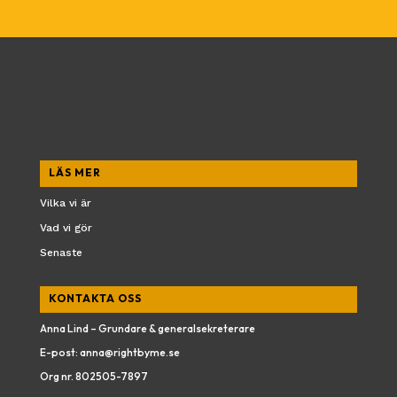
LÄS MER
Vilka vi är
Vad vi gör
Senaste
KONTAKTA OSS
Anna Lind – Grundare & generalsekreterare
E-post:
anna@rightbyme.se
Org nr.
802505-7897