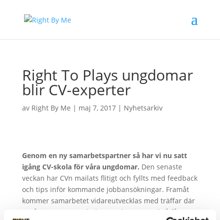
Right To Plays ungdomar
blir CV-experter
av
Right By Me
|
maj 7, 2017
|
Nyhetsarkiv
Genom en ny samarbetspartner så har vi nu satt
igång CV-skola för våra ungdomar.
Den senaste
veckan har CVn mailats flitigt och fyllts med feedback
och tips inför kommande jobbansökningar. Framåt
kommer samarbetet vidareutvecklas med träffar där
vi går igenom CV och där ungdomarna också får