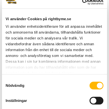
testa på arbetsintervjusituationer och fundera över
sina styrkor, erfarenheter och kunskaper.
Vi använder Cookies på rightbyme.se
Vi använder enhetsidentifierare för att anpassa innehållet
och annonserna till användarna, tillhandahålla funktioner
för sociala medier och analysera vår trafik. Vi
Sök
vidarebefordrar även sådana identifierare och annan
information från din enhet till de sociala medier och
Nyhetsarkiv
annons- och analysföretag som vi samarbetar med.
Dessa kan i sin tur kombinera informationen med annan
Vi på Right By Me söker: “Ekonomiansvarig” m.m.
information som du har tillhandahållit eller som de har
Almedalen 2026 – här träffar du oss!
samlat i när du har använt deras tjänster.
Handboken för moderatorer – ett samarbete mellan
Samtyckesval
Right By Me och Skandia Idéer för livet
Nödvändig
Tio unga röster som Almedalsveckan – och hela
samhället behöver lyssna på
Inställningar
Gatlyktorna i orten