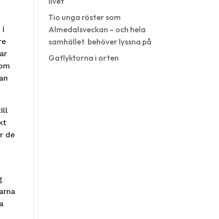
livet
Tio unga röster som
 i
Almedalsveckan – och hela
re
samhället behöver lyssna på
ar
Gatlyktorna i orten
som
dan
ill
kt
r de
g
arna
a