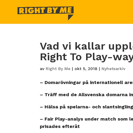
Vad vi kallar upp
Right To Play-way
av
Right By Me
|
okt 5, 2018
|
Nyhetsarkiv
– Domarövningar på internationell a
– Träff med de Allsvenska domarna 
– Hälsa på spelarna- och slantsinglin
– Fair Play-analys under match som led
prisades efteråt