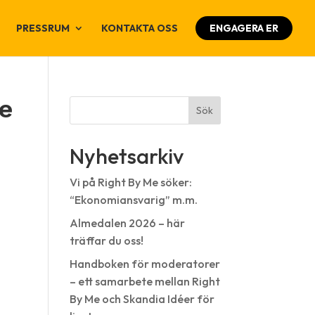
PRESSRUM
KONTAKTA OSS
ENGAGERA ER
he
Sök
Nyhetsarkiv
Vi på Right By Me söker:
“Ekonomiansvarig” m.m.
Almedalen 2026 – här
träffar du oss!
Handboken för moderatorer
– ett samarbete mellan Right
By Me och Skandia Idéer för