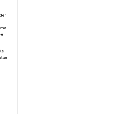
yder
döma
be
lle
plan