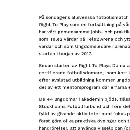
På söndagens allsvenska fotbollsmatch 
Right To Play som en fortsättning på v
har vårt gemensamma jobb- och praktikp
som Tele2 värdar på Tele2 Arena och ytt
värdar och som Ungdomsledare i arenaom
starten i början av 2017.
Sedan starten av Right To Plays Domarak
certifierade fotbollsdomare, inom kort
efter avslutad utbildning kommer ungdo
del av ett mentorsprogram där erfarna e
De 44 ungdomar i akademin bjöds, till
Stockholms Fotbollförbund och före det
fylld av givande aktiviteter med fokus 
först göra olika praktiska övningar och
handrörelser, att använda visselpipan (oc