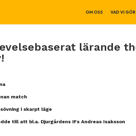
OM OSS
VAD VI GÖR
levelsebaserat lärande t
!
rena
innan match
gsövning i skarpt läge
de till att bl.a. Djurgårdens IFs Andreas Isaksson