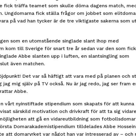
e fick träffa teamet som skulle döma dagens match, me
. Ungdomarna fick ställa frågor om jobbet som elitdoma
ara på vad han tycker är de tre viktigaste sakerna som u
ngen som en utomstående singlade slant ihop med
kom till Sverige för snart tre år sedan var den som fic
inglade Abbe slanten upp i luften, en slantsingling som
 slut även matchen.
höjdpunkt! Det var så häftigt att vara med på planen och s
g jag mig själv på TV också. Nu är jag redo, jag ser fram 
rattar Abbe.
en vårt nyinstiftade stipendium som skapats för att kunna
t särskild motivation och drivkraft för att ta sig vidare
öjligheten att gå en vidareutbildning som fotbollsdomar
 första Domarakademistipendium tilldelades Abbe Hossein
e att domaryrket var något han var intresserad av – och 