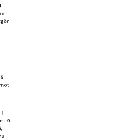
d
re
tgör
k
tå
emot
 i
e i 9
i,
nu