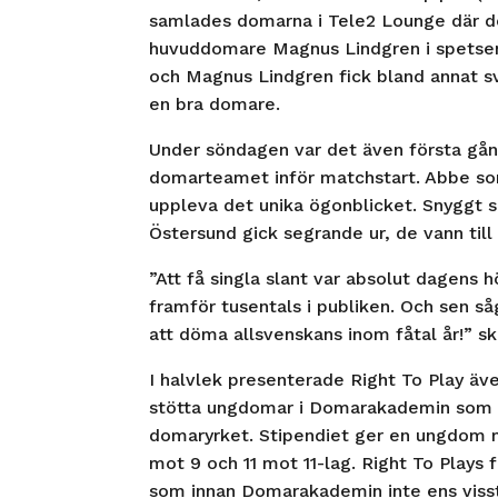
samlades domarna i Tele2 Lounge där d
huvuddomare Magnus Lindgren i spetsen
och Magnus Lindgren fick bland annat sv
en bra domare.
Under söndagen var det även första gå
domarteamet inför matchstart. Abbe som 
uppleva det unika ögonblicket. Snyggt s
Östersund gick segrande ur, de vann till
”Att få singla slant var absolut dagens 
framför tusentals i publiken. Och sen så
att döma allsvenskans inom fåtal år!” sk
I halvlek presenterade Right To Play äv
stötta ungdomar i Domarakademin som visa
domaryrket. Stipendiet ger en ungdom m
mot 9 och 11 mot 11-lag. Right To Plays
som innan Domarakademin inte ens visst