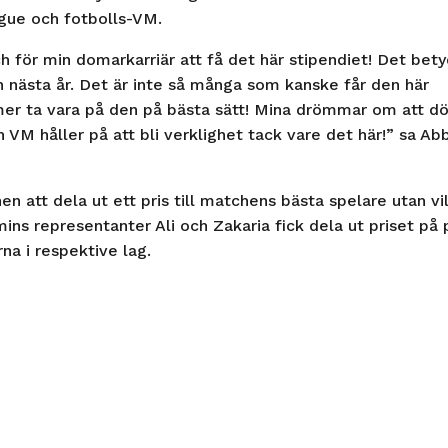
ue och fotbolls-VM.
 för min domarkarriär att få det här stipendiet! Det bet
n nästa år. Det är inte så många som kanske får den här
mer ta vara på den på bästa sätt! Mina drömmar om att 
M håller på att bli verklighet tack vare det här!” sa Ab
n att dela ut ett pris till matchens bästa spelare utan vi
ins representanter Ali och Zakaria fick dela ut priset på 
rna i respektive lag.