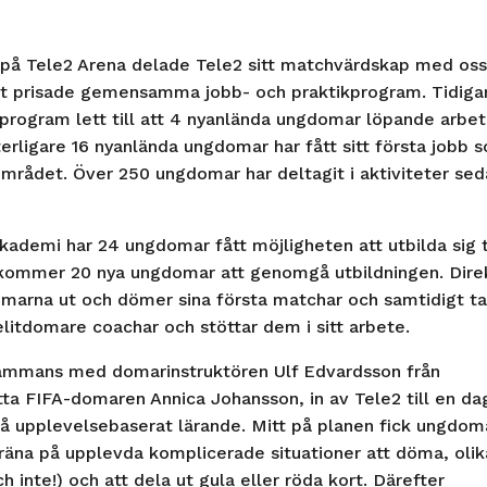
på Tele2 Arena delade Tele2 sitt matchvärdskap med oss
årt prisade gemensamma jobb- och praktikprogram. Tidiga
rogram lett till att 4 nyanlända ungdomar löpande arbet
erligare 16 nyanlända ungdomar har fått sitt första jobb 
rådet. Över 250 ungdomar har deltagit i aktiviteter se
ademi har 24 ungdomar fått möjligheten att utbilda sig t
 kommer 20 nya ungdomar att genomgå utbildningen. Dire
marna ut och dömer sina första matchar och samtidigt ta
litdomare coachar och stöttar dem i sitt arbete.
sammans med domarinstruktören Ulf Edvardsson från
ta FIFA-domaren Annica Johansson, in av Tele2 till en da
på upplevelsebaserat lärande. Mitt på planen fick ungdom
 träna på upplevda komplicerade situationer att döma, olik
h inte!) och att dela ut gula eller röda kort. Därefter