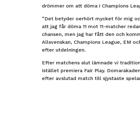
drömmer om att döma i Champions Leag
”Det betyder oerhört mycket för mig och
att jag får döma 11 mot 11-matcher reda
chansen, men jag har fått den och kom
Allsvenskan, Champions League, EM och V
efter utdelningen.
Efter matchens slut lämnade vi traditione
istället premiera Fair Play. Domarakadem
efter avslutad match till sjystaste spela