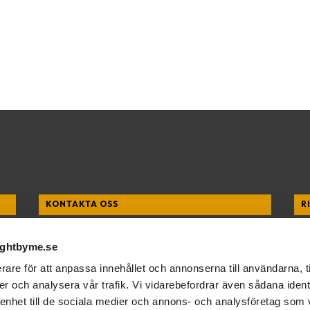
KONTAKTA OSS
R
Anna Lind – Grundare & generalsekreterare
Ver
ightbyme.se
E-post:
anna@rightbyme.se
Org nr.
802505-7897
rare för att anpassa innehållet och annonserna till användarna, t
er och analysera vår trafik. Vi vidarebefordrar även sådana ident
 enhet till de sociala medier och annons- och analysföretag som 