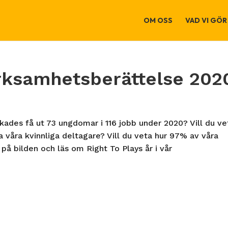
OM OSS
VAD VI GÖR
erksamhetsberättelse 202
ckades få ut 73 ungdomar i 116 jobb under 2020? Vill du ve
fa våra kvinnliga deltagare? Vill du veta hur 97% av våra
 på bilden och läs om Right To Plays år i vår