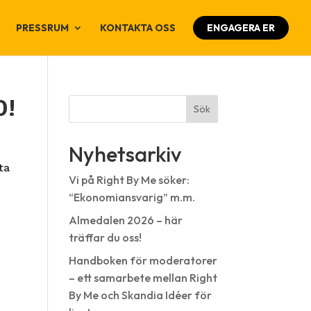
PRESSRUM
KONTAKTA OSS
ENGAGERA ER
0!
Sök
Nyhetsarkiv
ta
Vi på Right By Me söker:
“Ekonomiansvarig” m.m.
Almedalen 2026 – här
träffar du oss!
Handboken för moderatorer
– ett samarbete mellan Right
By Me och Skandia Idéer för