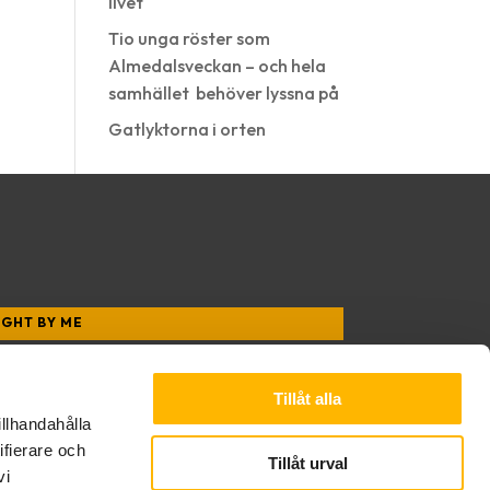
livet
Tio unga röster som
Almedalsveckan – och hela
samhället behöver lyssna på
Gatlyktorna i orten
IGHT BY ME
ksamhetsberättelse 2025
Tillåt alla
illhandahålla
ifierare och
Tillåt urval
vi