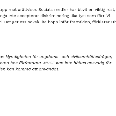
upp mot orättvisor. Sociala medier har blivit en viktig röst,
 unga inte accepterar diskriminering lika tyst som förr. Vi
d. Det ger oss också lite hopp inför framtiden, förklarar U
 av Myndigheten för ungdoms- och civilsamhällesfrågor,
terna hos författarna. MUCF kan inte hållas ansvarig för
r den kan komma att användas.