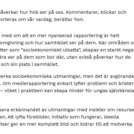
åverkar hur folk ser på oss. Kommentarer, blickar och
rteras om vår vardag, berättar hon.
r med om att en mer nyanserad rapportering är helt
n omgivning och hur samhället ser på dem. När områden 
er som “socioekonomiskt utsatta”, skapas en starkt nega
dra ser på dem som bor där, utan också påverkar hur de
och sin plats i samhället.
 motverka socioekonomiska utmaningar, men det är avgörand
s. Om medierapportering enbart lyfter problem och brister
– vilket i praktiken kan skapa hinder för ungas självkänsla
sera erkännandet av utmaningar med insikter om resurse
. Att lyfta förebilder, initiativ som fungerar, ideella
ser ger en mer komplett bild och bidrar till att motverka