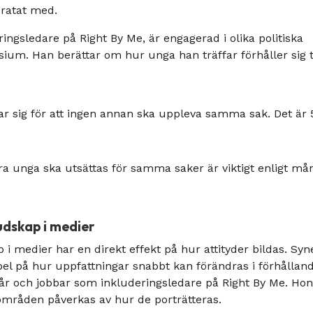
 pratat med.
ingsledare på Right By Me, är engagerad i olika politiska
ium. Han berättar om hur unga han träffar förhåller sig ti
rar sig för att ingen annan ska uppleva samma sak. Det är 
ndra unga ska utsättas för samma saker är viktigt enligt må
udskap i medier
i medier har en direkt effekt på hur attityder bildas. Syn
el på hur uppfattningar snabbt kan förändras i förhållan
4 år och jobbar som inkluderingsledare på Right By Me. Ho
sområden påverkas av hur de porträtteras.