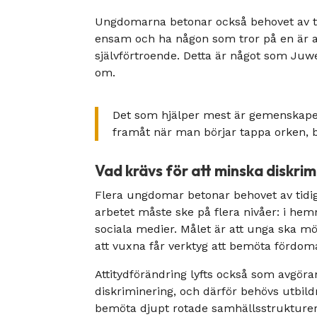
Ungdomarna betonar också behovet av t
ensam och ha någon som tror på en är a
självförtroende. Detta är något som Juwe
om.
Det som hjälper mest är gemenskape
framåt när man börjar tappa orken, 
Vad krävs för att minska diskri
Flera ungdomar betonar behovet av tidigt
arbetet måste ske på flera nivåer: i hemme
sociala medier. Målet är att unga ska m
att vuxna får verktyg att bemöta fördoma
Attitydförändring lyfts också som avgöran
diskriminering, och därför behövs utbil
bemöta djupt rotade samhällsstrukture