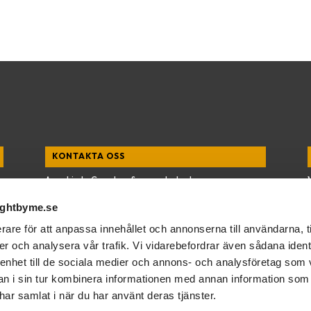
KONTAKTA OSS
Anna Lind – Grundare & generalsekreterare
E-post:
anna@rightbyme.se
ightbyme.se
Org nr.
802505-7897
rare för att anpassa innehållet och annonserna till användarna, t
er och analysera vår trafik. Vi vidarebefordrar även sådana ident
 enhet till de sociala medier och annons- och analysföretag som 
 i sin tur kombinera informationen med annan information som
 har samlat i när du har använt deras tjänster.