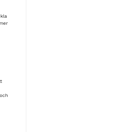
ckla
 mer
t
 och