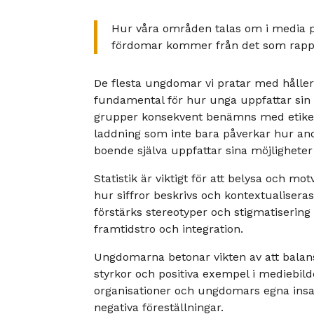
Hur våra områden talas om i media p
fördomar kommer från det som rappo
De flesta ungdomar vi pratar med hålle
fundamental för hur unga uppfattar si
grupper konsekvent benämns med etikett
laddning som inte bara påverkar hur an
boende själva uppfattar sina möjligheter 
Statistik är viktigt för att belysa och
hur siffror beskrivs och kontextualisera
förstärks stereotyper och stigmatisering 
framtidstro och integration.
Ungdomarna betonar vikten av att balan
styrkor och positiva exempel i mediebilden
organisationer och ungdomars egna insat
negativa föreställningar.