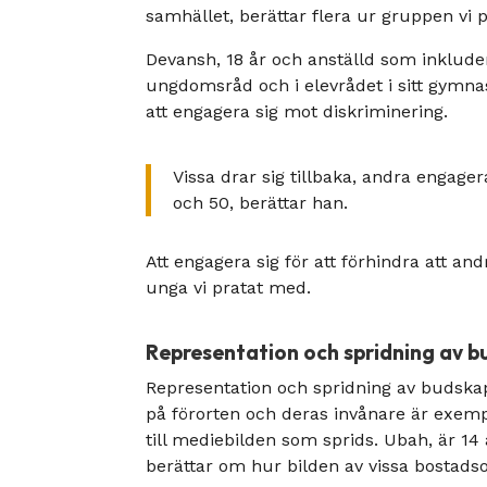
samhället, berättar flera ur gruppen vi
Devansh, 18 år och anställd som inkluder
ungdomsråd och i elevrådet i sitt gymnas
att engagera sig mot diskriminering.
Vissa drar sig tillbaka, andra engage
och 50, berättar han.
Att engagera sig för att förhindra att a
unga vi pratat med.
Representation och spridning av b
Representation och spridning av budskap 
på förorten och deras invånare är exemp
till mediebilden som sprids. Ubah, är 1
berättar om hur bilden av vissa bostad