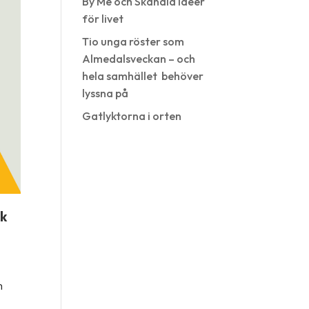
By Me och Skandia Idéer
för livet
Tio unga röster som
Almedalsveckan – och
hela samhället behöver
lyssna på
Gatlyktorna i orten
åk
n