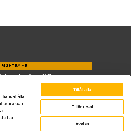
RIGHT BY ME
Verksamhetsberättelse 2025
Tillåt alla
illhandahålla
ifierare och
Tillåt urval
vi
 du har
Avvisa