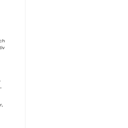
och
tiv
e
,
,
r,