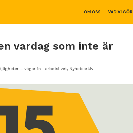
OM OSS
VAD VI GÖR
en vardag som inte är
ligheter – vägar in i arbetslivet
,
Nyhetsarkiv