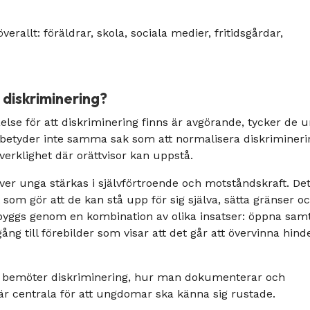
rallt: föräldrar, skola, sociala medier, fritidsgårdar,
 diskriminering?
åelse för att diskriminering finns är avgörande, tycker de 
 betyder inte samma sak som att normalisera diskrimineri
verklighet där orättvisor kan uppstå.
r unga stärkas i självförtroende och motståndskraft. De
som gör att de kan stå upp för sig själva, sätta gränser o
byggs genom en kombination av olika insatser: öppna samt
g till förebilder som visar att det går att övervinna hind
n bemöter diskriminering, hur man dokumenterar och
är centrala för att ungdomar ska känna sig rustade.