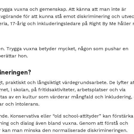
rygga vuxna och gemenskap. Att känna att man inte är
vgörande för att kunna stå emot diskriminering och utve
ria, 17-årig och inkluderingsledare på Right By Me håller
n. Trygga vuxna betyder mycket, någon som pushar en
berättar hon.
mineringen?
, praktiskt och långsiktigt värdegrundsarbete. De lyfter at
t, i skolan, på fritidsaktiviteter, arbetsplatser och via
ötas av en kultur som värderar mångfald och inkludering,
r och intolerans.
de. Konservativa eller “old school-attityder” kan förstärka
dning och dialog även bland vuxna. Genom att förstå och
r kan man minska den normaliserade diskrimineringen.